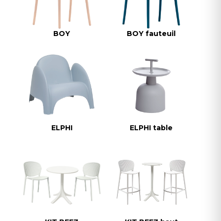
BOY
BOY fauteuil
ELPHI
ELPHI table