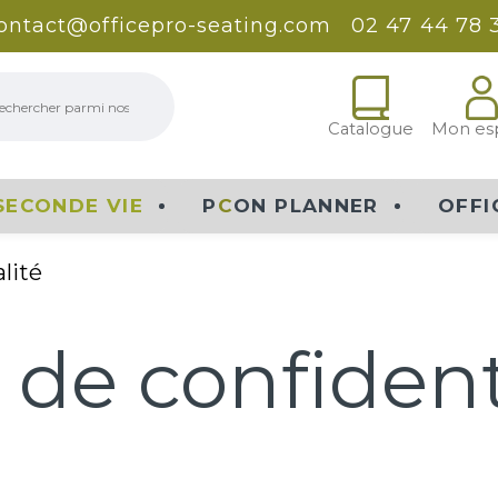
ontact@officepro-seating.com
02 47 44 78 
erche
Catalogue
Mon es
SECONDE VIE
P
C
ON PLANNER
OFFI
lité
 de confident