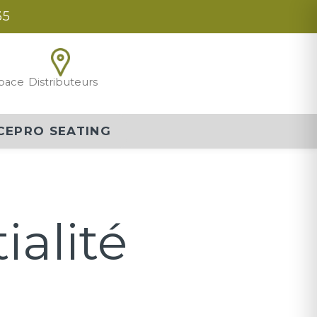
35
pace
Distributeurs
CEPRO SEATING
ialité