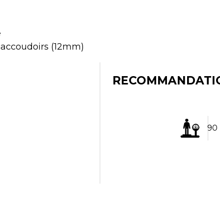
e
 accoudoirs (12mm)
RECOMMANDATI
90