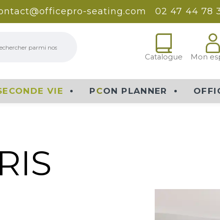
ontact@officepro-seating.com
02 47 44 78 
erche
Catalogue
Mon es
SECONDE VIE
P
C
ON PLANNER
OFFI
RIS