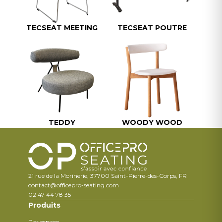
TECSEAT MEETING
TECSEAT POUTRE
TEDDY
WOODY WOOD
21 rue de la Morinerie, 37700 Saint-Pierre-des-Corps, FR
contact@officepro-seating.com
02 47 44 78 35
Produits
Par espace