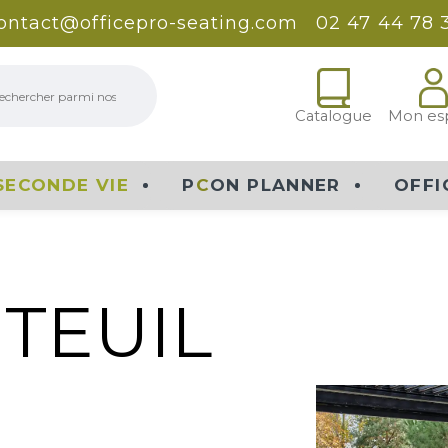
ontact@officepro-seating.com
02 47 44 78 
erche
Catalogue
Mon es
SECONDE VIE
P
C
ON PLANNER
OFFI
TEUIL