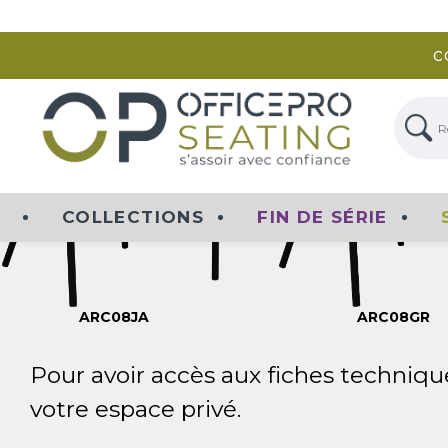
TOUS LE
W
NEW
ARC08JA
ARC08GR
Pour avoir accès aux fiches techniqu
votre espace privé.